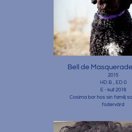
Bell de Masquerad
2015
HD B , ED 0
E - kull 2018
Cosima bor hos sin familj s
fodervärd