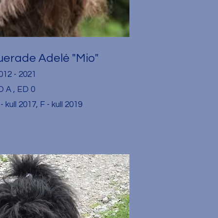
uerade Adelé "Mio"
012 - 2021
 A , ED 0
- kull 2017, F - kull 2019