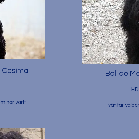
e
Cosima
Bell de 
HD 
om har varit
väntar valpar