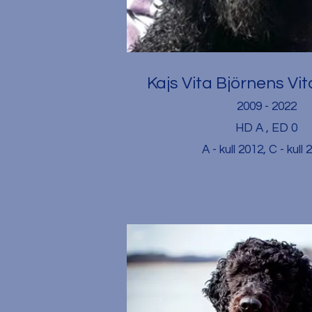
Kajs Vita Björnens Vit
2009 - 2022
HD A , ED 0
A - kull 2012, C - kull