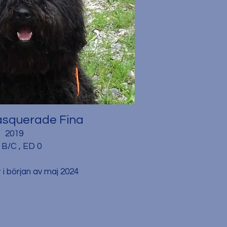
Masquerade
Fina
2019
B/C , ED 0
 i början av maj 2024