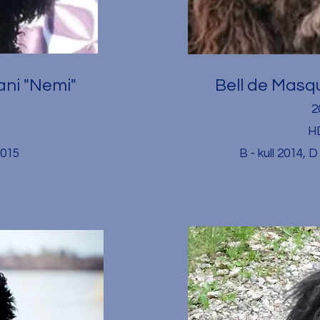
ani "Nemi"
Bell de Masq
2
HD
 2015
B - kull 2014, D 