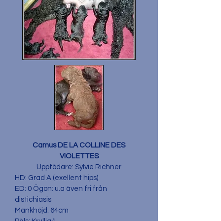
Camus DE LA COLLINE DES
VIOLETTES
Uppfödare: Sylvie Richner
HD: Grad A (exellent hips)
ED: 0 Ögon: u.a även fri från
distichiasis
Mankhöjd: 64cm