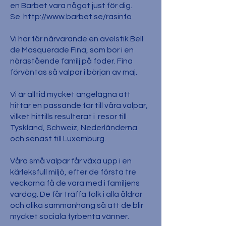
en Barbet vara något just för dig.
Se http://www.barbet.se/rasinfo
Vi har för närvarande en avelstik Bell
de Masquerade Fina, som bor i en
närastående familj på foder. Fina
förväntas så valpar i början av maj.
Vi är alltid mycket angelägna att
hittar en passande far till våra valpar,
vilket hittills resulterat i resor till
Tyskland, Schweiz, Nederländerna
och senast till Luxemburg.
Våra små valpar får växa upp i en
kärleksfull miljö, efter de första tre
veckorna få de vara med i familjens
vardag. De får träffa folk i alla åldrar
och olika sammanhang så att de blir
mycket sociala fyrbenta vänner.