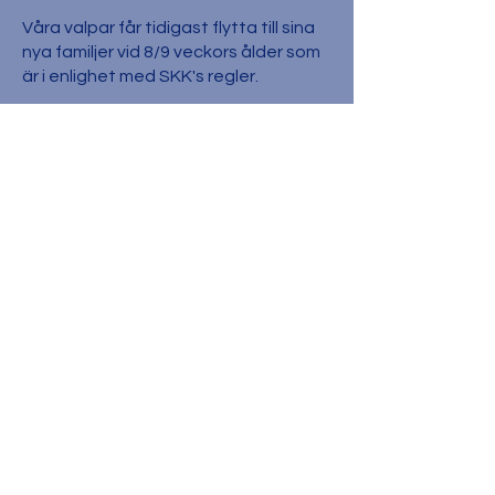
Våra valpar får tidigast flytta till sina
nya familjer vid 8/9 veckors ålder som
är i enlighet med SKK's regler.
Då kommer de vara:
- Regelbundet avmaskade
- Registrerade i SKK
- Veterinärbesiktade
- Vaccinerade med DHPPI som är
skydd mot allt som behövs
- ID-märkta med microchip
- Försedda med SKKs köpeavtal
- Valpkullsförsäkrade mot dolda fel i
Agria i 3 år.
Dessutom får du med dig en liten
väska med:
Valpfoder , matlista samt en lista med
tips och råd. Ett litet gosedjur och en