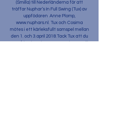
(Smilla) till Nederländerna för att
träffar Nuphar’s In Full Swing​ (Tux) av
uppfödaren Anne Plomp,
www.nuphars.nl
. Tux och Cosima
mötes i ett kärleksfullt samspel mellan
den 1. och 3.april 2018.Tack Tux att du
var så kär i Cosima. Stort tack även till
Anne Plomp och Wouter Lemmen
(
www.nuphars.nl
) och Marian och
Martin Voss som är Tux matte och
husse för alla trevliga samtal och er
hjärtliga gästvänlighet. Det har varit
väldigt trevligt att få träffa er!Det
kärleksfulla möte mellan Tux och
Cosima resulterade den 2. juni 2018 i
sex små söta valpar, två tikar och fyra
hanhundarInavelsgrad 1,86 % är
beräknat på 5 generationer.
Beräkning av inavelsgrad är beroende
av stamtavlans fullständighet. För
denna kull bedöms det beräknade