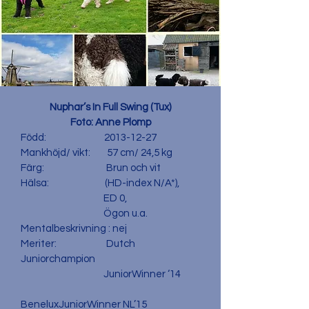
Nuphar’s In Full Swing (Tux)
Foto: Anne Plomp
Född:
2013-12-27
Mankhöjd/ vikt: 57 cm/ 24,5 kg
Färg: Brun och vit
Hälsa: (HD-index N/A*),
ED 0,
Ögon u.a.
Mentalbeskrivning : nej
Meriter: Dutch
Juniorchampion
JuniorWinner ‘14
BeneluxJuniorWinner NL’15