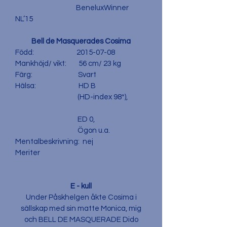
BeneluxWinner
NL’15
Bell de Masquerades Cosima
Född:
2015-07-08
Mankhöjd/ vikt: 56 cm/ 23 kg
Färg: Svart
Hälsa: HD B
(HD-index 98*),
ED 0,
Ögon u.a.
Mentalbeskrivning: nej
Meriter
E - kull
Under Påskhelgen åkte Cosima i
sällskap med sin matte Monica, mig
och BELL DE MASQUERADE Dido